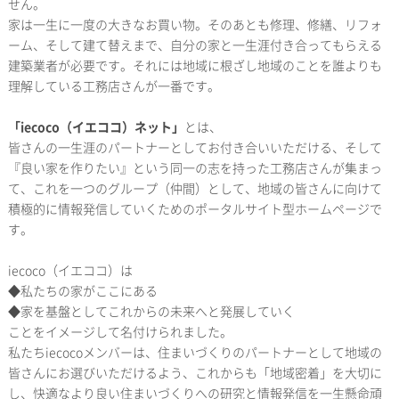
せん。
家は一生に一度の大きなお買い物。そのあとも修理、修繕、リフォ
ーム、そして建て替えまで、自分の家と一生涯付き合ってもらえる
建築業者が必要です。それには地域に根ざし地域のことを誰よりも
理解している工務店さんが一番です。
「
iecoco
（イエココ）ネット」
とは、
皆さんの一生涯のパートナーとしてお付き合いいただける、そして
『良い家を作りたい』という同一の志を持った工務店さんが集まっ
て、これを一つのグループ（仲間）として、地域の皆さんに向けて
積極的に情報発信していくためのポータルサイト型ホームページで
す。
iecoco（イエココ）は
◆私たちの家がここにある
◆家を基盤としてこれからの未来へと発展していく
ことをイメージして名付けられました。
私たちiecocoメンバーは、住まいづくりのパートナーとして地域の
皆さんにお選びいただけるよう、これからも「地域密着」を大切に
し、快適なより良い住まいづくりへの研究と情報発信を一生懸命頑